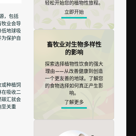
轻松开始您的植物性旅程。
立即开始
源，包括
畜牧业会导
降低地球吸
并为保护自
畜牧业对生物多样性
的影响
探索选择植物性饮食的强大
理由——从改善健康到创造
一个更友善的地球。了解您
牧或种植饲
的食物选择如何真正产生影
林在吸收二
响。
然碳汇就会
了解更多
响至关重