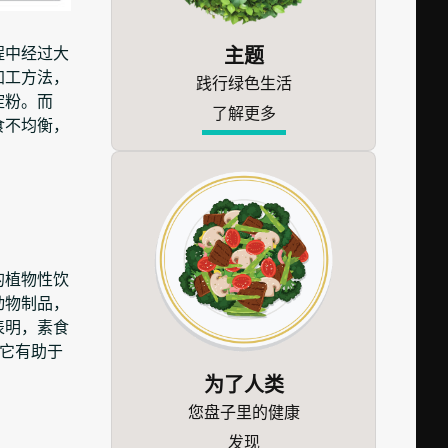
主题
程中经过大
加工方法，
践行绿色生活
淀粉。而
了解更多
食不均衡，
的植物性饮
动物制品，
表明，素食
它有助于
为了人类
您盘子里的健康
发现