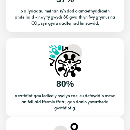
o allyriadau methan sy'n dod o amaethyddiaeth
anifeiliaid - nwy tŷ gwydr 80 gwaith yn fwy grymus na
CO₂, sy'n gyrru dadfeiliad hinsawdd.
80%
o wrthfiotigau ledled y byd yn cael eu defnyddio mewn
anifeiliaid ffermio ffatri, gan danio ymwrthedd
gwrthfiotig.