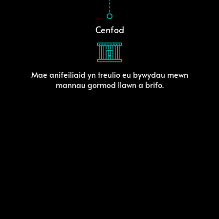
Cenfod
Mae anifeiliaid yn treulio eu bywydau mewn
mannau gormod llawn a brifo.