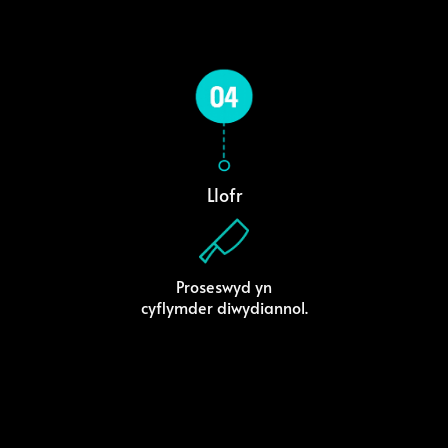
Llofr
Proseswyd yn
cyflymder diwydiannol.