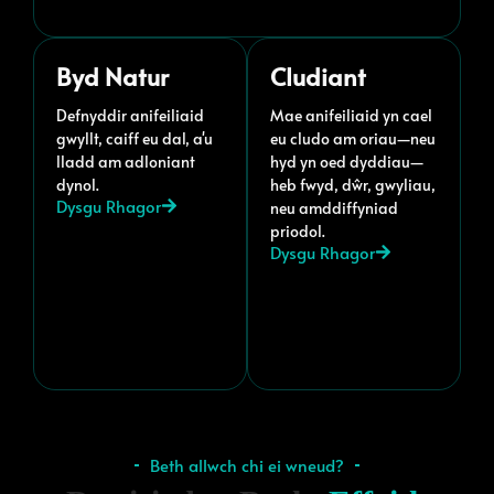
Byd Natur
Cludiant
Defnyddir anifeiliaid
Mae anifeiliaid yn cael
gwyllt, caiff eu dal, a'u
eu cludo am oriau—neu
lladd am adloniant
hyd yn oed dyddiau—
dynol.
heb fwyd, dŵr, gwyliau,
Dysgu Rhagor
neu amddiffyniad
priodol.
Dysgu Rhagor
Beth allwch chi ei wneud?