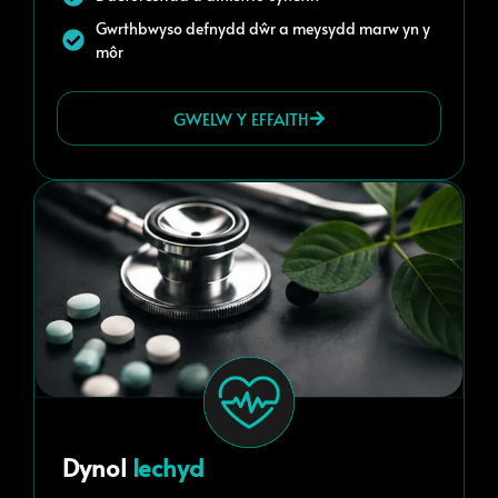
Gwrthbwyso defnydd dŵr a meysydd marw yn y
môr
GWELW Y EFFAITH
Dynol
Iechyd