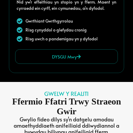
Nid yw'r effeithiau yn stopio yn y fferm. Maent yn
cyrraedd ein cyrff, ein cymunedau, a'n dyfodol.
Gwrthiant Gwrthgyrrolau
Risg cynyddol o glefydau cronig
Risg uwch o pandemigau yn y dyfodol
DYSGU Mwy
GWELW Y REALITI
Ffermio Ffatri Trwy Straeon
Gwir
Gwylio fideo dilys sy'n datgelu amodau
amaethyddiaeth anifeiliaid ddiwydiannol a
bywydau biliynau anifeiliaid fferm.