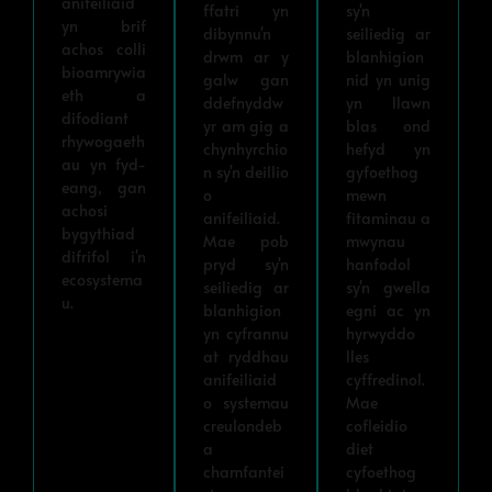
anifeiliaid
ffatri yn
sy'n
yn brif
dibynnu'n
seiliedig ar
achos colli
drwm ar y
blanhigion
bioamrywia
galw gan
nid yn unig
eth a
ddefnyddw
yn llawn
difodiant
yr am gig a
blas ond
rhywogaeth
chynhyrchio
hefyd yn
au yn fyd-
n sy'n deillio
gyfoethog
eang, gan
o
mewn
achosi
anifeiliaid.
fitaminau a
bygythiad
Mae pob
mwynau
difrifol i'n
pryd sy'n
hanfodol
ecosystema
seiliedig ar
sy'n gwella
u.
blanhigion
egni ac yn
yn cyfrannu
hyrwyddo
at ryddhau
lles
anifeiliaid
cyffredinol.
o systemau
Mae
creulondeb
cofleidio
a
diet
chamfantei
cyfoethog