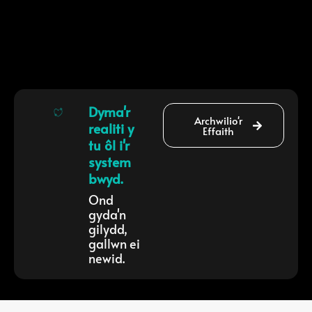
Dyma'r
Archwilio'r
realiti y
Effaith
tu ôl i'r
system
bwyd.
Ond
gyda'n
gilydd,
gallwn ei
newid.