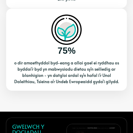
75%
o dir amaethyddol byd-eang a allai gael ei ryddhau os
byddai'r byd yn mabwysiadu dietau sy'n seiliedig ar
blanhigion - yn datgloi ardal sy'n hafal i'r Unol
Daleithiau, Tsieina a'r Undeb Ewropeaidd gyda'i gilydd.
GWELWCH Y
DOCIADAU