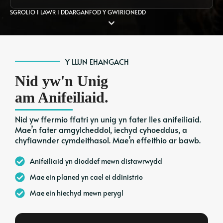
SGROLIO I LAWR I DDARGANFOD Y GWIRIONEDD
Y LLUN EHANGACH
Nid yw'n Unig
am Anifeiliaid.
Nid yw ffermio ffatri yn unig yn fater lles anifeiliaid.
Mae’n fater amgylcheddol, iechyd cyhoeddus, a
chyfiawnder cymdeithasol. Mae’n effeithio ar bawb.
Anifeiliaid yn dioddef mewn distawrwydd
Mae ein planed yn cael ei ddinistrio
Mae ein hiechyd mewn perygl