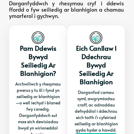
Darganfyddwch y rhesymau cryf i ddewis
ffordd o fyw seiliedig ar blanhigion a chamau
ymarferol i gychwyn.
Pam Ddewis
Eich Canllaw I
Bywyd
Ddechrau
Seiliedig Ar
Bywyd
Blanhigion?
Seiliedig Ar
Blanhigion
Archwiliwch y rhesymau
pwerus y tu ôl i fynd yn
Darganfod camau
seiliedig ar blanhigion
syml, awgrymiadau
—o well iechyd i blaned
craff, ac adnoddau
fwy caredig.
defnyddiol i ddechrau
Darganfyddwch sut
eich taith i'r cyfeiriad
mae eich dewisiadau
seiliedig ar blanhigion
bwyd yn wirioneddol
gyda hyder a hawdd.