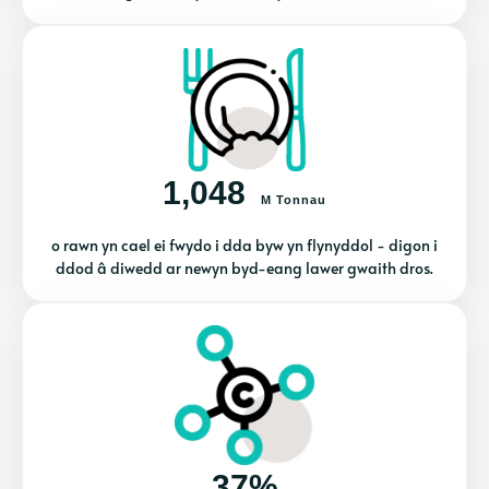
1,048
M Tonnau
o rawn yn cael ei fwydo i dda byw yn flynyddol - digon i
ddod â diwedd ar newyn byd-eang lawer gwaith dros.
37%