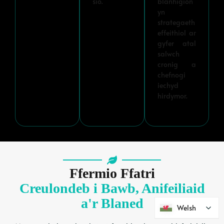
sio.
blanhigion
yn
strategaeth
effeithiol ar
gyfer atal
salwch
cronig a
chefnogi
iechyd
hirdymor.
Ffermio Ffatri
Creulondeb i Bawb, Anifeiliaid
a'r Blaned
Welsh
Welsh