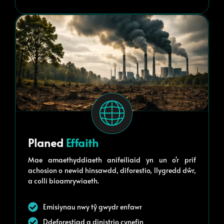
Planed
Effaith
Mae amaethyddiaeth anifeiliaid yn un o'r prif
achosion o newid hinsawdd, diforestio, llygredd dŵr,
a colli bioamrywiaeth.
Emisiynau nwy tŷ gwydr enfawr
Ddeforestiad a dinistrio cynefin