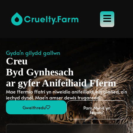
Gyda'n gilydd gallwn
Creu
Byd Gynhesach
ar gyfer Anifeiliaid Fferm
Mae ffermio ffatri yn niweidio anifeiliaid, ein planed, a'n
iechyd dynol. Mae'n amser dewis trugaredd.
Gweithredu
Pam Mynd yn
Fegan?