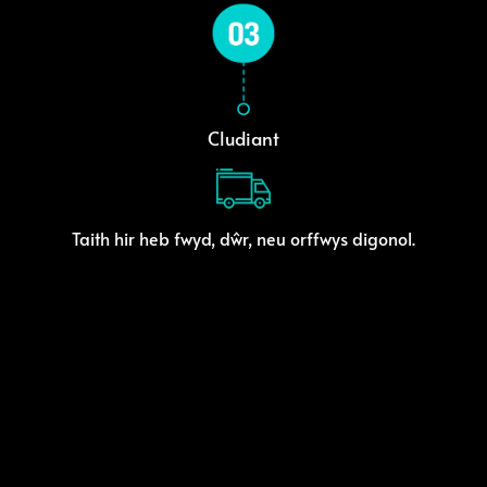
Cludiant
Taith hir heb fwyd, dŵr, neu orffwys digonol.