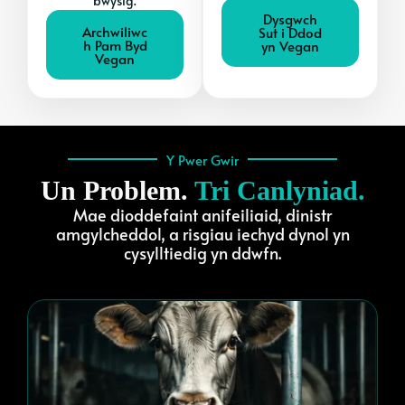
bwysig.
Dysgwch
Archwiliwc
Sut i Ddod
h Pam Byd
yn Vegan
Vegan
Y Pwer Gwir
Un Problem.
Tri Canlyniad.
Mae dioddefaint anifeiliaid, dinistr
amgylcheddol, a risgiau iechyd dynol yn
cysylltiedig yn ddwfn.