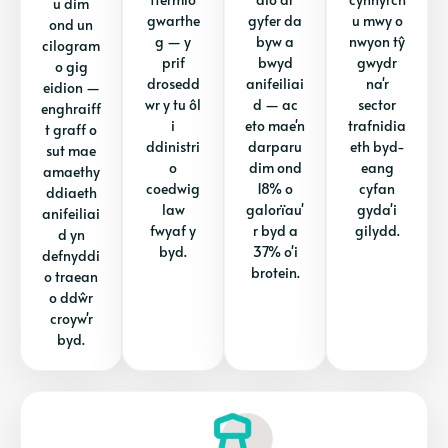
u dim
gwarthe
gyfer da
u mwy o
ond un
g — y
byw a
nwyon tŷ
cilogram
prif
bwyd
gwydr
o gig
drosedd
anifeiliai
na'r
eidion —
wr y tu ôl
d — ac
sector
enghraiff
i
eto mae'n
trafnidia
t graff o
ddinistri
darparu
eth byd-
sut mae
o
dim ond
eang
amaethy
coedwig
18% o
cyfan
ddiaeth
law
galorïau'
gyda'i
anifeiliai
fwyaf y
r byd a
gilydd.
d yn
byd.
37% o'i
defnyddi
brotein.
o traean
o ddŵr
croyw'r
byd.