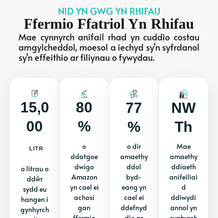
NID YN GWG YN RHIFAU
Ffermio Ffatriol Yn Rhifau
Mae cynnyrch anifail rhad yn cuddio costau
amgylcheddol, moesol a iechyd sy'n syfrdanol
sy'n effeithio ar filiynau o fywydau.
15,0
80
77
NW
00
%
%
Th
o
o dir
Mae
LITR
ddatgoe
amaethy
amaethy
dwigo
ddol
ddiaeth
o litrau o
Amazon
byd-
anifeiliai
ddŵr
yn cael ei
eang yn
d
sydd eu
achosi
cael ei
ddiwydi
hangen i
gan
ddefnyd
annol yn
gynhyrch
ffermio
dio ar
cynhyrch