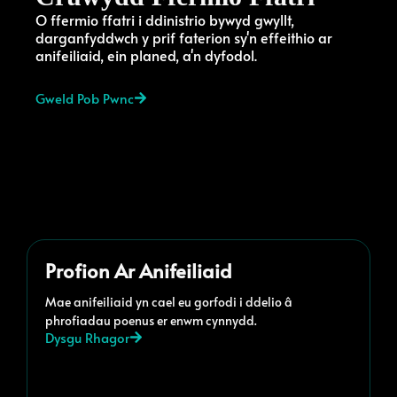
O ffermio ffatri i ddinistrio bywyd gwyllt,
darganfyddwch y prif faterion sy'n effeithio ar
anifeiliaid, ein planed, a'n dyfodol.
Gweld Pob Pwnc
Profion Ar Anifeiliaid
Mae anifeiliaid yn cael eu gorfodi i ddelio â
phrofiadau poenus er enwm cynnydd.
Dysgu Rhagor