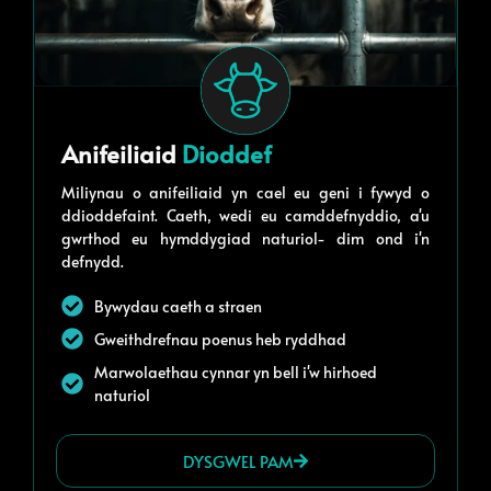
Anifeiliaid
Dioddef
Miliynau o anifeiliaid yn cael eu geni i fywyd o
ddioddefaint. Caeth, wedi eu camddefnyddio, a'u
gwrthod eu hymddygiad naturiol- dim ond i'n
defnydd.
Bywydau caeth a straen
Gweithdrefnau poenus heb ryddhad
Marwolaethau cynnar yn bell i'w hirhoed
naturiol
DYSGWEL PAM