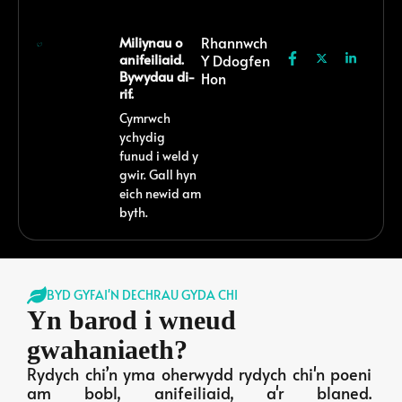
Miliynau o
Rhannwch
anifeiliaid.
Y Ddogfen
Bywydau di-
Hon
rif.
Cymrwch
ychydig
funud i weld y
gwir. Gall hyn
eich newid am
byth.
BYD GYFAI'N DECHRAU GYDA CHI
Yn barod i wneud
gwahaniaeth?
Rydych chi’n yma oherwydd rydych chi'n poeni
am bobl, anifeiliaid, a'r blaned.