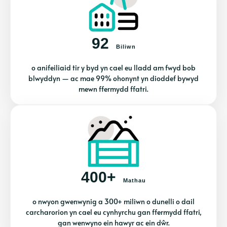
92
Biliwn
o anifeiliaid tir y byd yn cael eu lladd am fwyd bob
blwyddyn — ac mae 99% ohonynt yn dioddef bywyd
mewn ffermydd ffatri.
400+
Mathau
o nwyon gwenwynig a 300+ miliwn o dunelli o dail
carcharorion yn cael eu cynhyrchu gan ffermydd ffatri,
gan wenwyno ein hawyr ac ein dŵr.