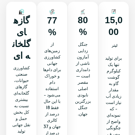
80
15,0
77
گازه
%
00
%
ای
گلخان
جنگل
از
لیتر
زدایی
زمین‌های
ه ای
آمازون
کشاورزی
برای تولید
ناشی از
جهانی
تنها یک
کشاورزی
دامداری
برای دام‌ها
کیلوگرم
صنعتی
است —
و خوراک
گوشت
حیوانات،
مقصر
دام
گاو به
گازهای
اصلی
استفاده
مقدار
گلخانه‌ای
نابودی
می‌شود -
زیادی آب
بیشتری
بزرگترین
با این حال
نیاز است
نسبت به
جنگل
فقط 18
- که
کل بخش
جهان.
درصد از
نمونه‌ای
حمل و
کالری
واضح از
نقل جهانی
جهان و 37
چگونگی
تولید
درصد از
مصرف