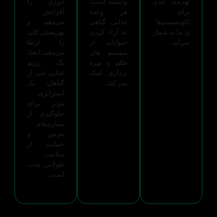
تهدیدی جدی
وابسته است.
انرژی را
برای
هر وعده
افزایش
اکوسیستم‌ها
غذایی گیاهی
می‌دهند و
ی ما به شمار
به آزاد کردن
بهزیستی کلی
می‌آید.
حیوانات از
را ارتقا
سیستم های
می‌دهند. اتخاذ
ظلم و بهره
یک رژیم
برداری کمک
غذایی غنی از
می کند.
گیاهان یک
استراتژی
موثر برای
جلوگیری از
بیماری‌های
مزمن و
حمایت از
سلامت
طولانی مدت
است.