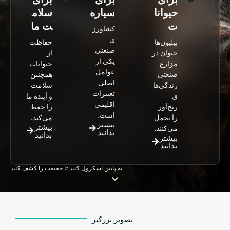
حیوانا
سیاره
سلام
ت
ت ما
کشاورز
ی
بیلیون‌ها
حفاظت
صنعتی
حیوان در
از
یکی از
مزارع
حیوانات
عوامل
صنعتی
همچنین
اصلی
زندگی‌ها
سلامت
تغییرات
ی
و آینده ما
اقلیمی
رنج‌آور
را حفظ
است.
را تحمل
می‌کند.
بیشتر
بیشتر
می‌کنند.
بدانید
بدانید
بیشتر
بدانید
به پایین اسکرول کنید تا حقیقت را کشف کنید
تصویر بزرگتر