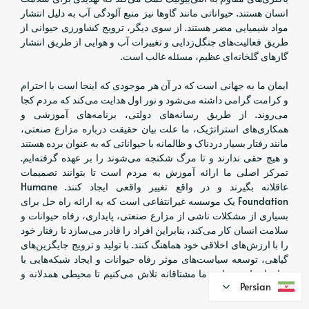
انسان هستند. حیواناتی مانند گاوها نیز منبع آلودگی آب به دلیل انتشار
مواد شیمیایی مضر هستند. از سوی دیگر، ترویج کشاورزی حیوانی از
طریق فعالیت‌های جنگل‌زدایی و تغییرات آب و هوایی از طریق انتشار
گازهای گلخانه‌ای عظیم، مسئله غالب است.
ایمان ما به جهانی است که در آن هر موجودی که اینجا است با احترام
و کرامت گرامی داشته می‌شود و نور اول هدایت می‌کند که مردم کجا
می‌روند. از طریق رسانه‌های دولتی، برنامه‌های آموزشی و
همکاری‌های استراتژیک، ما علت بیان حقیقت درباره مزارع صنعتی،
مانند رفتار بسیار دردناک و ظالمانه با حیواناتی که به عنوان برده هستند
و هیچ حقی ندارند و تا مرگ شکنجه می‌شوند را بر عهده گرفته‌ایم.
تمرکز اصلی ما ارائه آموزش به مردم است تا بتوانند تصمیمات
عاقلانه بگیرند و در واقع تغییر واقعی ایجاد کنند. Humane
Foundation یک موسسه غیرانتفاعی است که به ارائه راه حل برای
بسیاری از مشکلات ناشی از مزارع صنعتی، پایداری، رفاه حیوانات و
سلامت انسان کار می‌کند، بنابراین افراد را قادر می‌سازد تا رفتار خود
را با ارزش‌های اخلاقی خود هماهنگ کنند. با تولید و ترویج جایگزین‌های
گیاهی، توسعه سیاست‌های موثر رفاه حیوانات و ایجاد شبکه‌هایی با
سازمان‌های مشابه، ما مشتاقانه تلاش می‌کنیم تا محیطی همدلانه و
Persian
Persian
پایدار بسازیم.