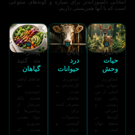
انتخابی دلسوزانه‌تر برای سیاره و گونه‌های متنوعی
است که با آنها همزیستی داریم.
ذخیره
پایان
پیشرف
حیات
درد
ت کنید
وحش
حیوانات
گیاهان
کشاورزی
کشاورزی
غذاهای گیاهی
حیوانی عامل
کارخانه‌ای به
نه تنها
اصلی از بین
شدت به
خوشمزه
رفتن تنوع
تقاضای
هستند، بلکه
زیستی و
مصرف کننده
سرشار از
انقراض
برای
ویتامین‌ها و
گونه‌ها در
محصولات
مواد معدنی
سطح جهان
گوشتی و
ضروری
است و
حیوانی
هستند که