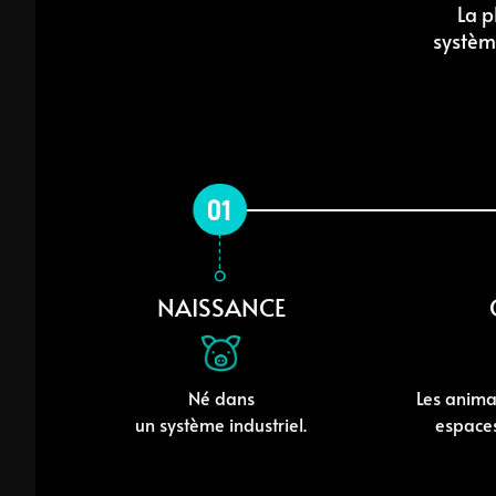
La p
système
NAISSANCE
Né dans
Les anima
un système industriel.
espaces