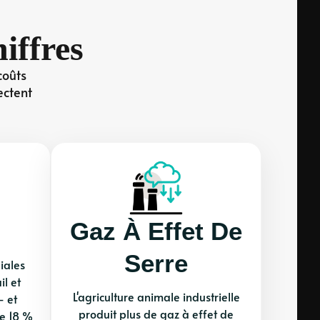
iffres
coûts
ectent
Gaz À Effet De
Serre
iales
il et
L'agriculture animale industrielle
— et
produit plus de gaz à effet de
ue 18 %