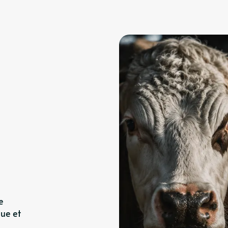
e
ue et