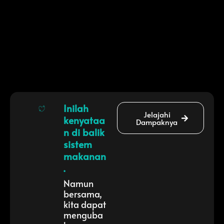
Inilah
Jelajahi
kenyataa
Dampaknya
n di balik
sistem
makanan
.
Namun
bersama,
kita dapat
menguba