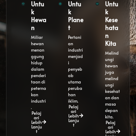
Untu
Untu
Untu
k
k
k
Hewa
Plane
Kese
n
t
hata
n
Miliar
Pertani
Kita
hewan
an
menan
industri
Melind
ggung
menjad
ungi
hidup
i
hewan
dalam
penyeb
juga
penderi
ab
melind
taan di
utama
ungi
peterna
peruba
kesehat
kan
han
an dan
industri
iklim.
masa
Pelaj
.
depan
ari
Pelaj
Lebih
kita.
ari
Lanju
Lebih
Pelaj
t
Lanju
ari
t
Lebih
Lanju