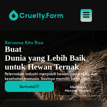
Bersama Kita Bisa
Buat
Dunia yang Lebih Baik
untuk Hewan Ternak
Peternakan industri menyakiti hewan, planet kita, dan
kesehatan manusia. Saatnya memilih belas kasih.
Bertindak
Mengapa
Menjadi Vegan?