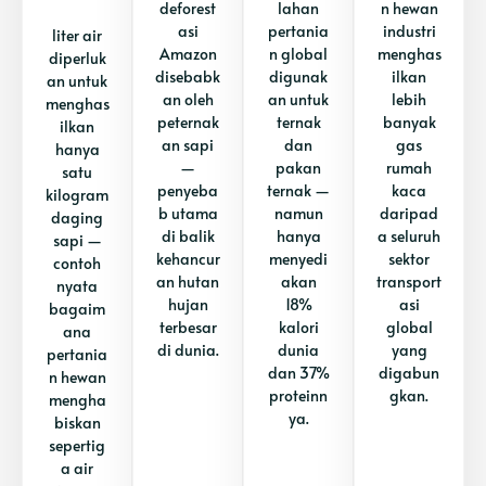
deforest
lahan
n hewan
asi
pertania
industri
liter air
Amazon
n global
menghas
diperluk
disebabk
digunak
ilkan
an untuk
an oleh
an untuk
lebih
menghas
peternak
ternak
banyak
ilkan
an sapi
dan
gas
hanya
—
pakan
rumah
satu
penyeba
ternak —
kaca
kilogram
b utama
namun
daripad
daging
di balik
hanya
a seluruh
sapi —
kehancur
menyedi
sektor
contoh
an hutan
akan
transport
nyata
hujan
18%
asi
bagaim
terbesar
kalori
global
ana
di dunia.
dunia
yang
pertania
dan 37%
digabun
n hewan
proteinn
gkan.
mengha
ya.
biskan
sepertig
a air