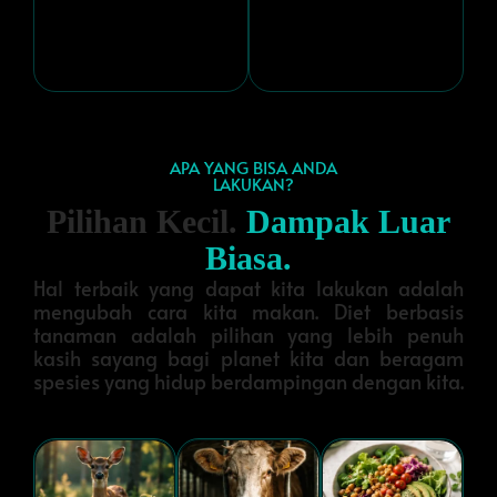
APA YANG BISA ANDA
LAKUKAN?
Pilihan Kecil.
Dampak Luar
Biasa.
Hal terbaik yang dapat kita lakukan adalah
mengubah cara kita makan. Diet berbasis
tanaman adalah pilihan yang lebih penuh
kasih sayang bagi planet kita dan beragam
spesies yang hidup berdampingan dengan kita.