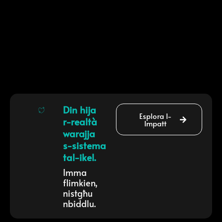
Din hija
Esplora l-
r-realtà
Impatt
warajja
s-sistema
tal-ikel.
Imma
flimkien,
nistgħu
nbiddlu.