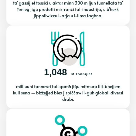
ta' gassijiet tossiċi u aktar minn 300 miljun tunnellata ta'
ħmieġ jiġu prodotti mir-ranċi tal-industrija, u b'hekk
jippollwixxu l-arja u l-ilma tagħna.
1,048
M Tonnijiet
milljuuni tannewri tal-qamħ jiġu mitmura lill-bhejjem
kull sena — biżżejjed biex jispiċċaw il-ġuħ globali diversi
drabi.