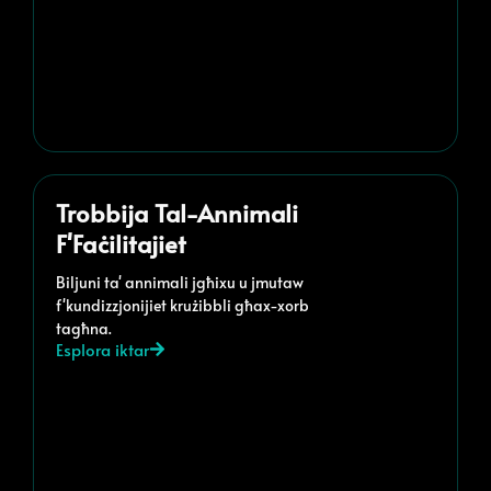
Trobbija Tal-Annimali
F'Faċilitajiet
Biljuni ta' annimali jgħixu u jmutaw
f'kundizzjonijiet krużibbli għax-xorb
tagħna.
Esplora iktar