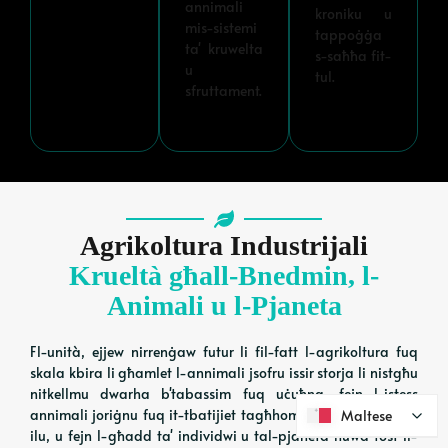
annimali
kroniku u
mis-sistemi
tappoġġa
ta' kruwelta
s-saħħa fit-
u
tul.
sfruttament.
Agrikoltura Industrijali
Krueltà għall-Bnedmin, l-
Animali u l-Pjaneta
Fl-unità, ejjew nirrenġaw futur li fil-fatt l-agrikoltura fuq
skala kbira li għamlet l-annimali jsofru issir storja li nistgħu
nitkellmu dwarha b'tabassim fuq uċuħna, fejn l-istess
annimali joriġnu fuq it-tbatijiet tagħhom li ġraw żmien twil
Maltese
Maltese
ilu, u fejn l-għadd ta' individwi u tal-pjaneta huwa fost il-