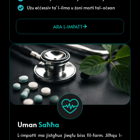
Użu eċċessiv ta' l-ilma u żoni morti tal-oċean
ARA L-IMPATT
Uman
Saħħa
L-impatti ma jistgħux jieqfu biss fil-farm. Jilħqu l-