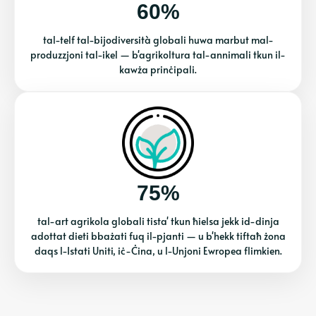
60%
tal-telf tal-bijodiversità globali huwa marbut mal-
produzzjoni tal-ikel — b'agrikoltura tal-annimali tkun il-
kawża prinċipali.
75%
tal-art agrikola globali tista' tkun ħielsa jekk id-dinja
adottat dieti bbażati fuq il-pjanti — u b'hekk tiftaħ żona
daqs l-Istati Uniti, iċ-Ċina, u l-Unjoni Ewropea flimkien.