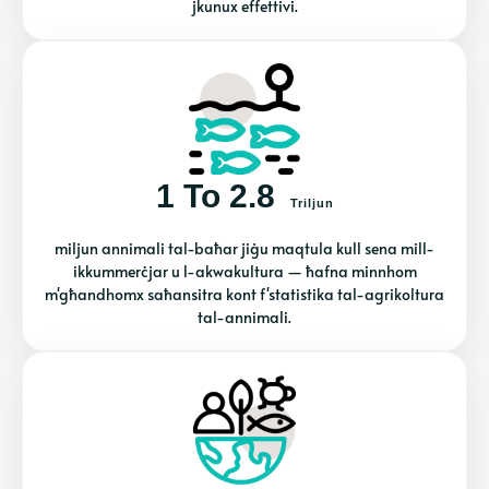
jkunux effettivi.
1 To 2.8
Triljun
miljun annimali tal-baħar jiġu maqtula kull sena mill-
ikkummerċjar u l-akwakultura — ħafna minnhom
m'għandhomx saħansitra kont f'statistika tal-agrikoltura
tal-annimali.