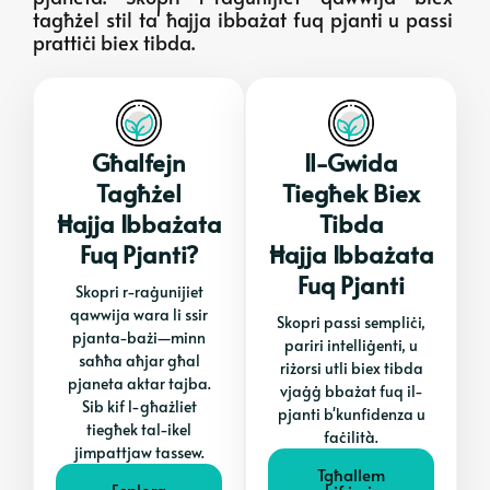
tagħżel stil ta' ħajja ibbażat fuq pjanti u passi
prattiċi biex tibda.
Għalfejn
Il-Gwida
Tagħżel
Tiegħek Biex
Ħajja Ibbażata
Tibda
Fuq Pjanti?
Ħajja Ibbażata
Fuq Pjanti
Skopri r-raġunijiet
qawwija wara li ssir
Skopri passi sempliċi,
pjanta-bażi—minn
pariri intelliġenti, u
saħħa aħjar għal
riżorsi utli biex tibda
pjaneta aktar tajba.
vjaġġ bbażat fuq il-
Sib kif l-għażliet
pjanti b'kunfidenza u
tiegħek tal-ikel
faċilità.
jimpattjaw tassew.
Tgħallem
Esplora