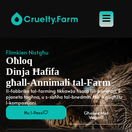
Flimkien Nistgħu
Oħloq
Dinja Ħafifa
għall-Annimali tal-Farm
Il-fabbrika tal-farming tikkawża ħsara lill-annimali, il-
pjaneta tagħna, u s-saħħa tal-bnedmin. Ħin' li nagħżlu
l-kompassjoni.
Ħu l-Passi
Għaliex Mur
Vegan?