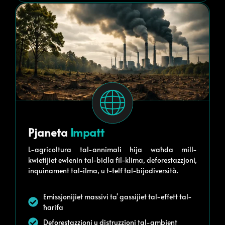
Pjaneta
Impatt
L-agricoltura tal-annimali hija waħda mill-
kwietijiet ewlenin tal-bidla fil-klima, deforestazzjoni,
inquinament tal-ilma, u t-telf tal-bijodiversità.
Emissjonijiet massivi ta' gassijiet tal-effett tal-
ħarifa
Deforestazzjoni u distruzzjoni tal-ambjent