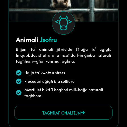
Animali
Jsofru
Biljuni ta' animali jitwieldu f'ħajja ta' uġigħ.
Imqabbda, sfruttata, u mċaħda l-imġieba naturali
tagħhom—għal konsma tagħna.
Ħajja ta' kwotx u stress
Proċeduri uġigħ bla sollievo
Mewtijiet bikri 'l bogħod mill-ħajja naturali
tagħhom
TAGĦRAF GĦALFEJN