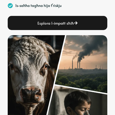
Is-saħħa tagħna hija f’riskju
Esplora l-impatt sħiħ