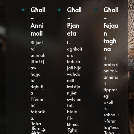
Għall
Għall
Għall
-
-
-
Anni
Pjan
Fejqa
mali
eta
n
tagħ
Biljuni
L-
na
ta'
agrikolt
animali
ura
Il-
jiffaċċj
industri
protezzj
aw
jali hija
oni tal-
ħajja
waħda
annima
ta'
mill-
li
dgħufij
kwistjo
tipprot
a
nijiet
eġi
f'fermi
ewlenin
wkoll
ta'
tal-
is-
fabbrik
bidla
saħħa u
a.
fil-
l-futur
Tgħa
klima.
tagħna.
llem
Tgħa
Akta
Tgħa