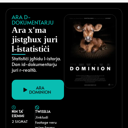
ARA D-
DOKUMENTARJU
Ara x'ma
jistgħux juri
l-istatistiċi
Statistiċi jgħidu l-istorja.
Dan id-dokumentarju
juri r-realtà.
ARA
DOMINION
ĦIN TA'
TWISSIJA
ESEMMI
Jinkludi
2 SIGĦAT
footage veru
minn farms