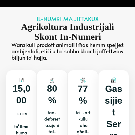
IL-NUMRI MA JIFTAKUX
Agrikoltura Industrijali
Skont In-Numeri
Wara kull prodott animali irħas hemm spejjeż
ambjentali, etiċi u ta' saħħa kbar li jaffettwaw
biljun ta' ħajja.
15,0
80
77
Gas
00
%
%
Sijie
T
tad-
ta' l-art
LITRI
deforest
kullu
Ser
azzjoni
taha
ta' ilma
tal-
għall-
huma