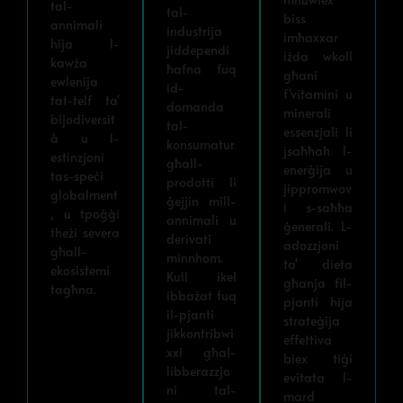
tal-
tal-
biss
annimali
industrija
imħaxxar
hija l-
jiddependi
iżda wkoll
kawża
ħafna fuq
għani
ewlenija
id-
f'vitamini u
tat-telf ta'
domanda
minerali
bijodiversit
tal-
essenzjali li
à u l-
konsumatur
jsaħħaħ l-
estinzjoni
għall-
enerġija u
tas-speċi
prodotti li
jippromwov
globalment
ġejjin mill-
i s-saħħa
, u tpoġġi
annimali u
ġenerali. L-
theżi severa
derivati
adozzjoni
għall-
minnhom.
ta' dieta
ekosistemi
Kull ikel
għanja fil-
tagħna.
ibbażat fuq
pjanti hija
il-pjanti
strateġija
jikkontribwi
effettiva
xxi għal-
biex tiġi
libberazzjo
evitata l-
ni tal-
mard