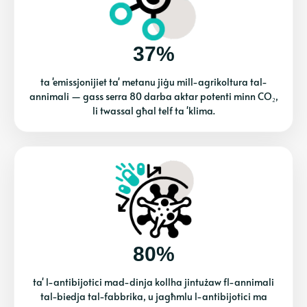
37%
ta 'emissjonijiet ta' metanu jiġu mill-agrikoltura tal-
annimali — gass serra 80 darba aktar potenti minn CO₂,
li twassal għal telf ta 'klima.
80%
ta' l-antibijotici mad-dinja kollha jintużaw fl-annimali
tal-biedja tal-fabbrika, u jagħmlu l-antibijotici ma