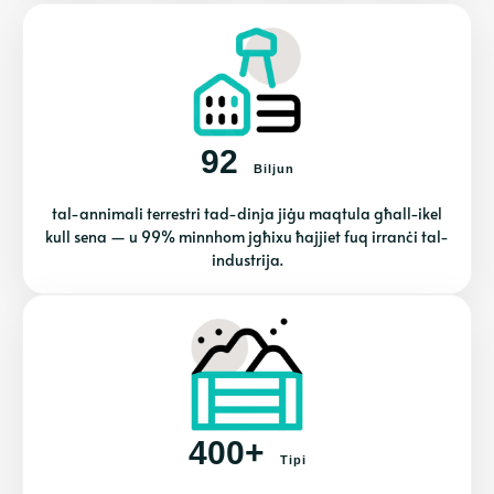
92
Biljun
tal-annimali terrestri tad-dinja jiġu maqtula għall-ikel
kull sena — u 99% minnhom jgħixu ħajjiet fuq irranċi tal-
industrija.
400+
Tipi