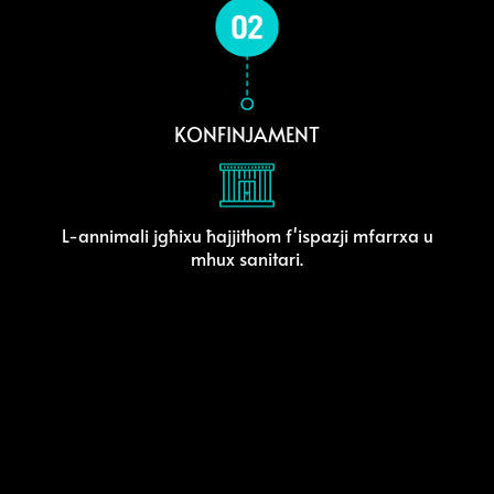
KONFINJAMENT
L-annimali jgħixu ħajjithom f'ispazji mfarrxa u
mhux sanitari.