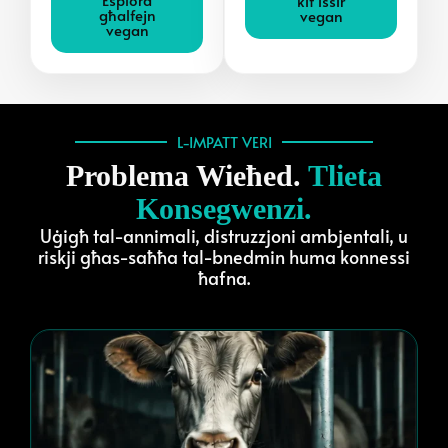
kif issir
għalfejn
vegan
vegan
L-IMPATT VERI
Problema Wieħed.
Tlieta
Konsegwenzi.
Uġigħ tal-annimali, distruzzjoni ambjentali, u
riskji għas-saħħa tal-bnedmin huma konnessi
ħafna.