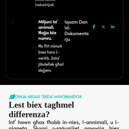
industrijali.
Miljuni ta'
Iqsam Dan
animali.
Id-
Ħajja bla
Dokumenta
numru.
Rju
Ħu ftit minuti
biex tara l-
verità. Jista'
jibdellek għal
dejjem.
DINJA AĦJAR TIBDA' MINGĦANDOK
Lest biex tagħmel
differenza?
Int’ hawn għax tħobb in-nies, l-annimali, u l-
pjaneta. Skopri r-raġunijiet qawwija biex