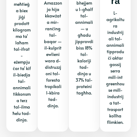
Ra
Amazzon
bhejjem
meħtieġ
ja hija
u l-għalf
a biex
L-
kkawżat
tal-
jiġi
agrikoltu
a mir-
annimali
prodott
ra
ranċing
— u
kilogram
industrij
tal-
għadu
ma ta'
ali tal-
baqar —
jipprovdi
laħam
annimali
il-kulprit
biss 18%
tal-ifrat
tipprodu
ewlieni
tal-
-
ċi aktar
wara d-
kaloriji
eżempju
gassij
distruzzj
tad-
ċar ta' kif
serra
oni tal-
dinja u
il-biedja
mill-int
foresta
37% tal-
tal-
greenhou
tropikali
proteini
annimali
se mill-
l-kbira
tagħha.
tikkonsm
industrij
tad-
a terz
a tat-
dinja.
tal-ilma
trasport
ħelu tad-
kollha
dinja.
flimkien.