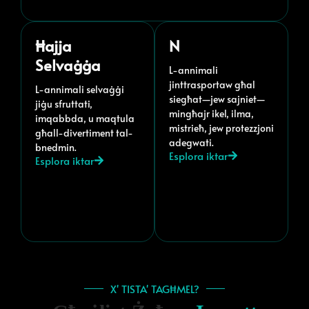
Ħajja
N
Selvaġġa
L-annimali
jinttrasportaw għal
L-annimali selvaġġi
siegħat—jew sajniet—
jiġu sfruttati,
mingħajr ikel, ilma,
imqabbda, u maqtula
mistrieħ, jew protezzjoni
għall-divertiment tal-
adegwati.
bnedmin.
Esplora iktar
Esplora iktar
X' TISTA' TAGĦMEL?