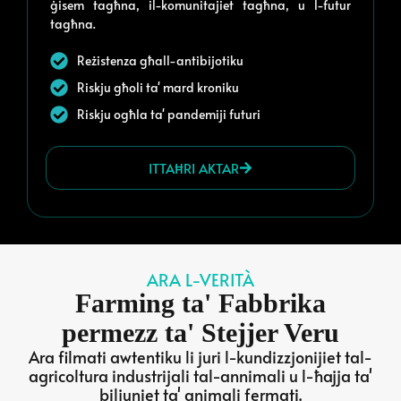
ġisem tagħna, il-komunitajiet tagħna, u l-futur
tagħna.
Reżistenza għall-antibijotiku
Riskju għoli ta' mard kroniku
Riskju ogħla ta' pandemiji futuri
ITTAĦRI AKTAR
ARA L-VERITÀ
Farming ta' Fabbrika
permezz ta' Stejjer Veru
Ara filmati awtentiku li juri l-kundizzjonijiet tal-
agricoltura industrijali tal-annimali u l-ħajja ta'
biljuniet ta' animali fermati.