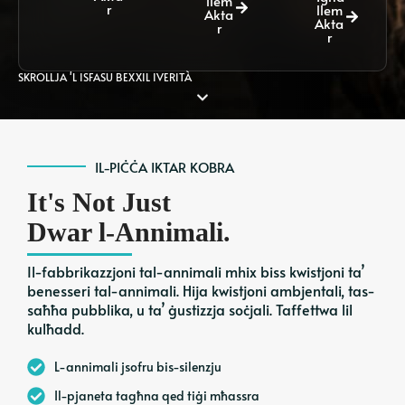
llem
r
llem
Akta
Akta
r
r
SKROLLJA 'L ISFASU BEXXIL IVERITÀ
IL-PIĊĊA IKTAR KOBRA
It's Not Just
Dwar l-Annimali.
Il-fabbrikazzjoni tal-annimali mhix biss kwistjoni ta’
benesseri tal-annimali. Hija kwistjoni ambjentali, tas-
saħħa pubblika, u ta’ ġustizzja soċjali. Taffettwa lil
kulħadd.
L-annimali jsofru bis-silenzju
Il-pjaneta tagħna qed tiġi mħassra