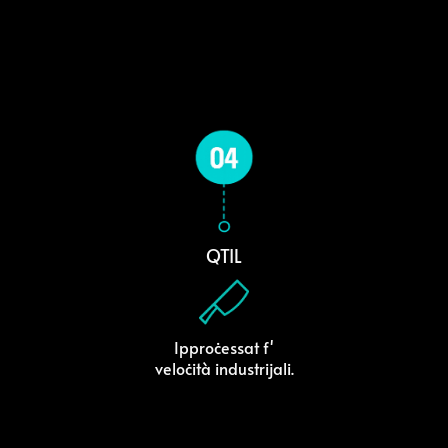
QTIL
Ipproċessat f'
veloċità industrijali.