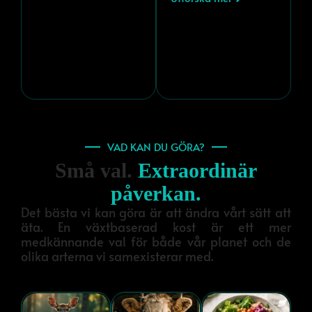
VAD KAN DU GÖRA?
Små val.
Extraordinär
påverkan.
Det bästa vi kan göra är att ändra vårt sätt att
äta. En växtbaserad kost är ett mer
medkännande val för både vår planet och de
olika arterna vi samexisterar med.