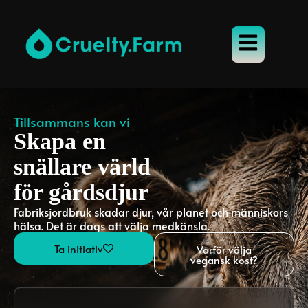
Tillsammans kan vi
Skapa en
snällare värld
för gårdsdjur
Fabriksjordbruk skadar djur, vår planet och människors
hälsa. Det är dags att välja medkänsla.
Ta initiativ
Varför välja
vegansk kost?