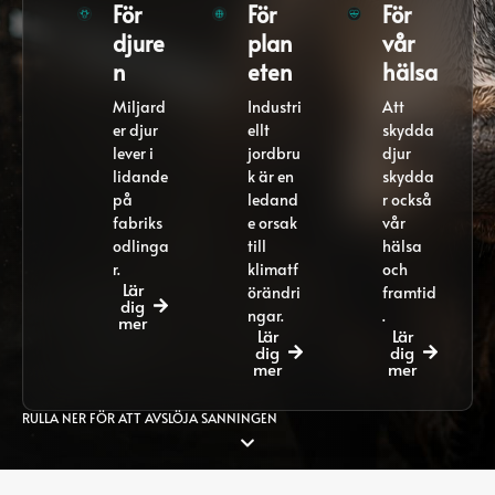
För
För
För
djure
plan
vår
n
eten
hälsa
Miljard
Industri
Att
er djur
ellt
skydda
lever i
jordbru
djur
lidande
k är en
skydda
på
ledand
r också
fabriks
e orsak
vår
odlinga
till
hälsa
r.
klimatf
och
Lär
örändri
framtid
dig
ngar.
.
mer
Lär
Lär
dig
dig
mer
mer
RULLA NER FÖR ATT AVSLÖJA SANNINGEN