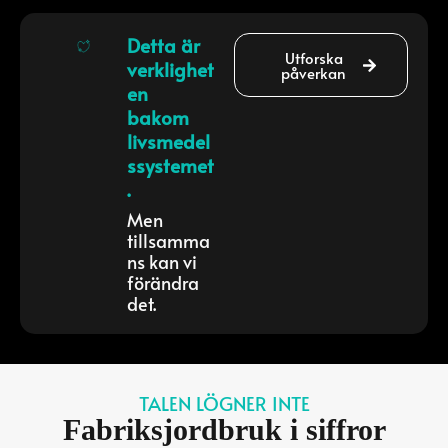
Detta är
Utforska
verklighet
påverkan
en
bakom
livsmedel
ssystemet
.
Men
tillsamma
ns kan vi
förändra
det.
TALEN LÖGNER INTE
Fabriksjordbruk i siffror