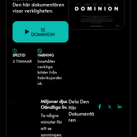
Den här dokumentären
visar verkligheten.
SE
DOMINION
SPELTID
VARNING
2 TIMMAR
Innehåller
verkliga
bilder från
fabriksjordbr
uk.
Miljoner djur.
Dela Den
Oändliga liv.
Här
Dokumentä
Ta några
Ren
minuter för
att se
sanningen.