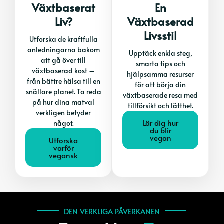
Växtbaserat
En
Liv?
Växtbaserad
Livsstil
Utforska de kraftfulla
anledningarna bakom
Upptäck enkla steg,
att gå över till
smarta tips och
växtbaserad kost –
hjälpsamma resurser
från bättre hälsa till en
för att börja din
snällare planet. Ta reda
växtbaserade resa med
på hur dina matval
tillförsikt och lätthet.
verkligen betyder
Lär dig hur
något.
du blir
vegan
Utforska
varför
vegansk
DEN VERKLIGA PÅVERKANEN