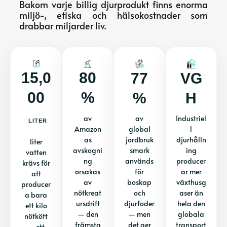
Bakom varje billig djurprodukt finns enorma
miljö-, etiska och hälsokostnader som
drabbar miljarder liv.
15,0
80
77
VG
00
%
%
H
av
av
Industriel
LITER
Amazon
global
l
as
jordbruk
djurhålln
liter
avskogni
smark
ing
vatten
ng
används
producer
krävs för
orsakas
för
ar mer
att
av
boskap
växthusg
producer
nötkreat
och
aser än
a bara
ursdrift
djurfoder
hela den
ett kilo
— den
— men
globala
nötkött
främsta
det ger
transport
— ett