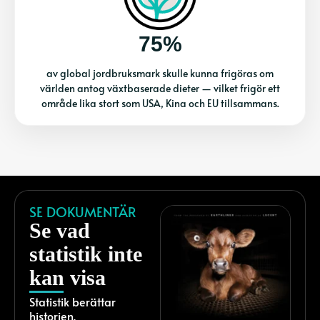
75%
av global jordbruksmark skulle kunna frigöras om
världen antog växtbaserade dieter — vilket frigör ett
område lika stort som USA, Kina och EU tillsammans.
SE DOKUMENTÄR
Se vad
statistik inte
kan visa
Statistik berättar
historien.