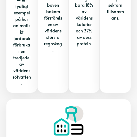
boven
bara 18%
sektorn
tydligt
bakom
av
tillsamm
exempel
förstörels
världens
ans.
på hur
en av
kalorier
animalis
världens
och 37%
kt
största
av dess
jordbruk
regnskog
protein.
förbruka
.
r en
tredjedel
av
världens
sötvatten
.