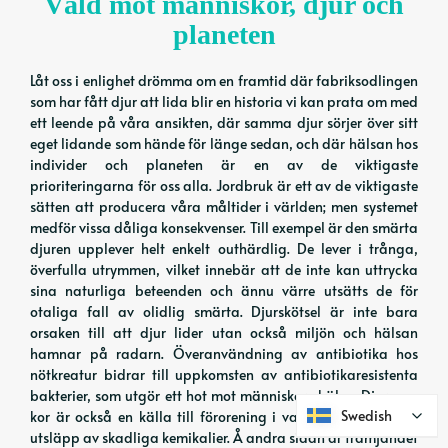
Våld mot människor, djur och
planeten
Låt oss i enlighet drömma om en framtid där fabriksodlingen
som har fått djur att lida blir en historia vi kan prata om med
ett leende på våra ansikten, där samma djur sörjer över sitt
eget lidande som hände för länge sedan, och där hälsan hos
individer och planeten är en av de viktigaste
prioriteringarna för oss alla. Jordbruk är ett av de viktigaste
sätten att producera våra måltider i världen; men systemet
medför vissa dåliga konsekvenser. Till exempel är den smärta
djuren upplever helt enkelt outhärdlig. De lever i trånga,
överfulla utrymmen, vilket innebär att de inte kan uttrycka
sina naturliga beteenden och ännu värre utsätts de för
otaliga fall av olidlig smärta. Djurskötsel är inte bara
orsaken till att djur lider utan också miljön och hälsan
hamnar på radarn. Överanvändning av antibiotika hos
nötkreatur bidrar till uppkomsten av antibiotikaresistenta
bakterier, som utgör ett hot mot människors hälsa. Djur som
Swedish
Swedish
kor är också en källa till förorening i vattnet på grund av
utsläpp av skadliga kemikalier. Å andra sidan är främjandet