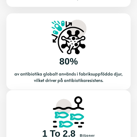
80%
av antibiotika globalt används i fabriksuppfödda djur,
vilket driver på antibiotikaresistens.
1 To 2.8
Biljoner