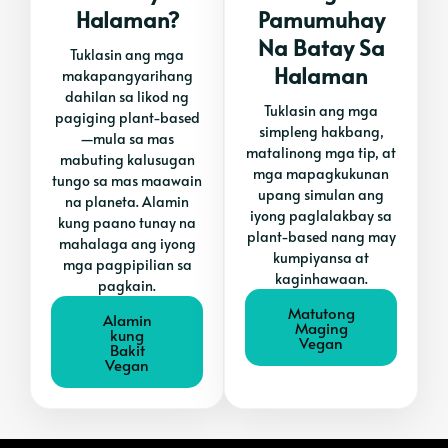
Halaman?
Pamumuhay
Na Batay Sa
Tuklasin ang mga
Halaman
makapangyarihang
dahilan sa likod ng
Tuklasin ang mga
pagiging plant-based
simpleng hakbang,
—mula sa mas
matalinong mga tip, at
mabuting kalusugan
mga mapagkukunan
tungo sa mas maawain
upang simulan ang
na planeta. Alamin
iyong paglalakbay sa
kung paano tunay na
plant-based nang may
mahalaga ang iyong
kumpiyansa at
mga pagpipilian sa
kaginhawaan.
pagkain.
Matutong
Alamin
Maging
kung
Vegan
Bakit
Vegan