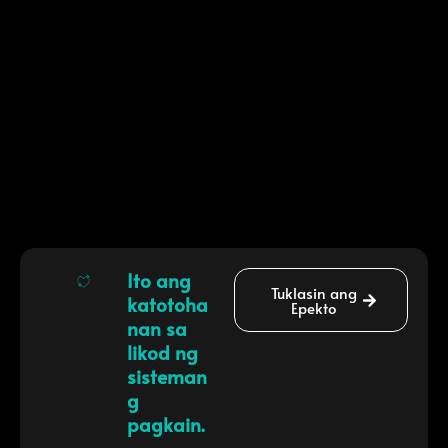
Ito ang
Tuklasin ang
katotoha
Epekto
nan sa
likod ng
sisteman
g
pagkain.