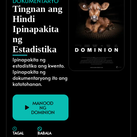
DOKUMENTARYO
Tingnan ang
Hindi
Ipinapakita
ng
Estadistika
Ipinapakita ng
estadistika ang kwento.
Ipinapakita ng
dokumentaryong ito ang
katotohanan.
MANOOD
NG
DOMINION
TAGAL
BABALA