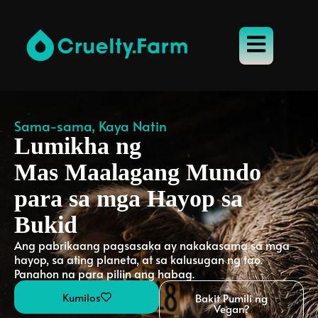
Sama-sama, Kaya Natin
Lumikha ng
Mas Maalagang Mundo
para sa mga Hayop sa
Bukid
Ang pabrikaang pagsasaka ay nakakasama sa mga
hayop, sa ating planeta, at sa kalusugan ng tao.
Panahon na para piliin ang habag.
Kumilos
Bakit Pumili ng
Vegan?