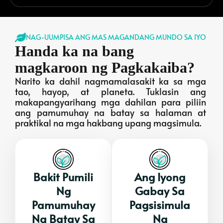
NAG-UUMPISA ANG MAS MAGANDANG MUNDO SA IYO
Handa ka na bang
magkaroon ng Pagkakaiba?
Narito ka dahil nagmamalasakit ka sa mga
tao, hayop, at planeta. Tuklasin ang
makapangyarihang mga dahilan para piliin
ang pamumuhay na batay sa halaman at
praktikal na mga hakbang upang magsimula.
Bakit Pumili
Ang Iyong
Ng
Gabay Sa
Pamumuhay
Pagsisimula
Na Batay Sa
Ng