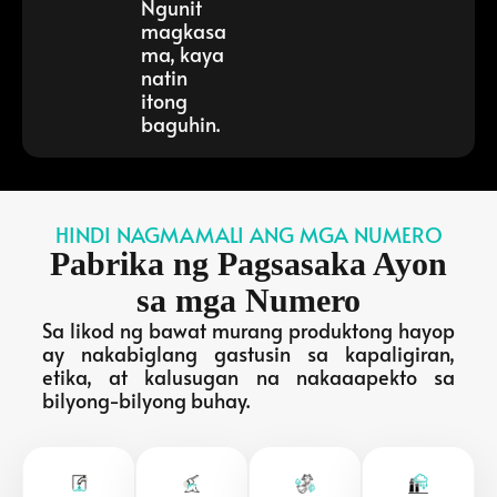
Ngunit
magkasa
ma, kaya
natin
itong
baguhin.
HINDI NAGMAMALI ANG MGA NUMERO
Pabrika ng Pagsasaka Ayon
sa mga Numero
Sa likod ng bawat murang produktong hayop
ay nakabiglang gastusin sa kapaligiran,
etika, at kalusugan na nakaaapekto sa
bilyong-bilyong buhay.