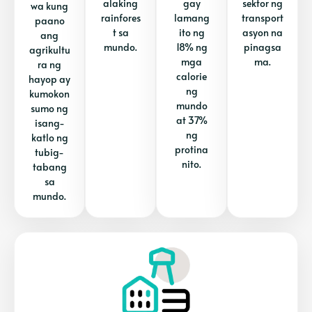
alaking
gay
sektor ng
wa kung
rainfores
lamang
transport
paano
t sa
ito ng
asyon na
ang
mundo.
18% ng
pinagsa
agrikultu
mga
ma.
ra ng
calorie
hayop ay
ng
kumokon
mundo
sumo ng
at 37%
isang-
ng
katlo ng
protina
tubig-
nito.
tabang
sa
mundo.