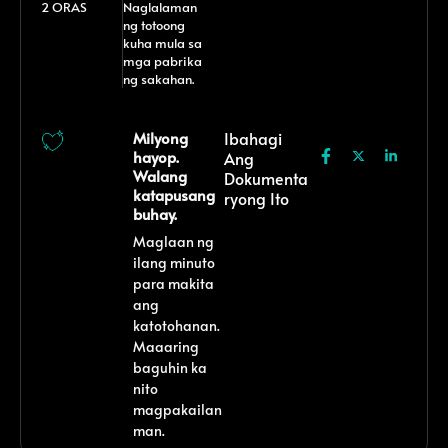
2 ORAS
Naglalaman
ng totoong
kuha mula sa
mga pabrika
ng sakahan.
Milyong
Ibahagi
hayop.
Ang
Walang
Dokumenta
katapusang
Ryong Ito
buhay.
Maglaan ng
ilang minuto
para makita
ang
katotohanan.
Maaaring
baguhin ka
nito
magpakailan
man.