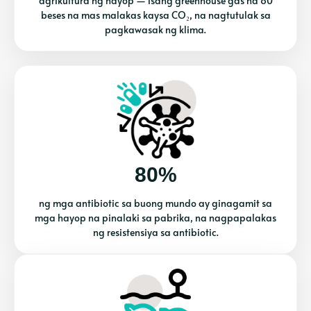
agrikultura ng hayop — isang greenhouse gas na 80
beses na mas malakas kaysa CO₂, na nagtutulak sa
pagkawasak ng klima.
80%
ng mga antibiotic sa buong mundo ay ginagamit sa
mga hayop na pinalaki sa pabrika, na nagpapalakas
ng resistensiya sa antibiotic.