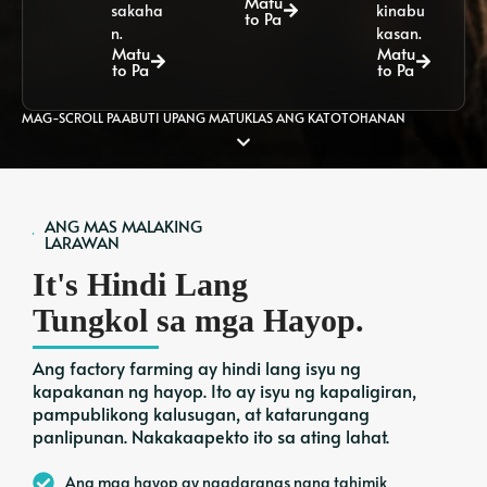
Matu
sakaha
kinabu
to Pa
n.
kasan.
Matu
Matu
to Pa
to Pa
MAG-SCROLL PAABUTI UPANG MATUKLAS ANG KATOTOHANAN
ANG MAS MALAKING
LARAWAN
It's Hindi Lang
Tungkol sa mga Hayop.
Ang factory farming ay hindi lang isyu ng
kapakanan ng hayop. Ito ay isyu ng kapaligiran,
pampublikong kalusugan, at katarungang
panlipunan. Nakakaapekto ito sa ating lahat.
Ang mga hayop ay nagdaranas nang tahimik