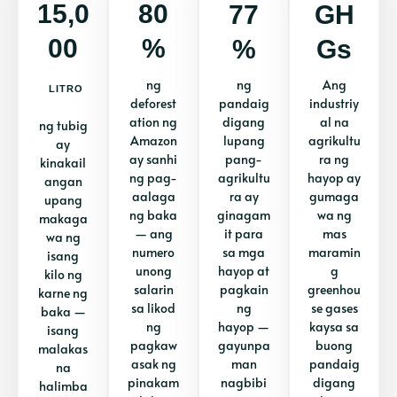
15,0
80
77
GH
00
%
%
Gs
ng
ng
Ang
LITRO
deforest
pandaig
industriy
ation ng
digang
al na
ng tubig
Amazon
lupang
agrikultu
ay
ay sanhi
pang-
ra ng
kinakail
ng pag-
agrikultu
hayop ay
angan
aalaga
ra ay
gumaga
upang
ng baka
ginagam
wa ng
makaga
— ang
it para
mas
wa ng
numero
sa mga
maramin
isang
unong
hayop at
g
kilo ng
salarin
pagkain
greenhou
karne ng
sa likod
ng
se gases
baka —
ng
hayop —
kaysa sa
isang
pagkaw
gayunpa
buong
malakas
asak ng
man
pandaig
na
pinakam
nagbibi
digang
halimba