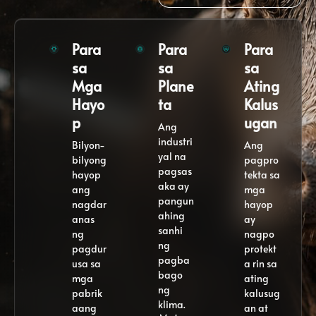
Para
Para
Para
sa
sa
sa
Mga
Plane
Ating
Hayo
ta
Kalus
p
ugan
Ang
industri
Bilyon-
Ang
yal na
bilyong
pagpro
pagsas
hayop
tekta sa
aka ay
ang
mga
pangun
nagdar
hayop
ahing
anas
ay
sanhi
ng
nagpo
ng
pagdur
protekt
pagba
usa sa
a rin sa
bago
mga
ating
ng
pabrik
kalusug
klima.
aang
an at