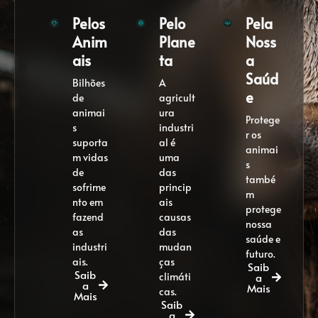
Pelos
Pelo
Pela
Anim
Plane
Noss
ais
ta
a
Saúd
Bilhões
A
e
de
agricult
animai
ura
Protege
s
industri
r os
suporta
al é
animai
m vidas
uma
s
de
das
també
sofrime
princip
m
nto em
ais
protege
fazend
causas
nossa
as
das
saúde e
industri
mudan
futuro.
ais.
ças
Saib
Saib
climáti
a
a
Mais
cas.
Mais
Saib
a