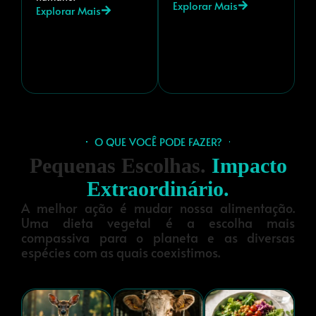
Explorar Mais
Explorar Mais
O QUE VOCÊ PODE FAZER?
Pequenas Escolhas.
Impacto
Extraordinário.
A melhor ação é mudar nossa alimentação.
Uma dieta vegetal é a escolha mais
compassiva para o planeta e as diversas
espécies com as quais coexistimos.