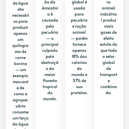
ão da
global é
ra
de água
Amazôni
usada
animal
são
a é
para
industria
necessári
causada
pecuária
l produz
os para
pela
e ração
mais
produzir
pecuária
animal
gases de
apenas
— o
— porém
efeito
um
principal
fornece
estufa do
quilogra
culpado
apenas
que todo
ma de
pela
18% das
o setor
carne
destruiçã
calorias
global
bovina
o da
do
de
— um
maior
mundo e
transport
exemplo
floresta
37% de
e
marcant
tropical
sua
combina
e de
do
proteína.
do.
como a
mundo.
agropec
uária
consome
um terço
da água