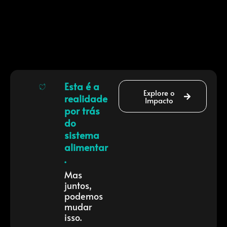
Esta é a
Explore o
realidade
Impacto
por trás
do
sistema
alimentar
.
Mas
juntos,
podemos
mudar
isso.