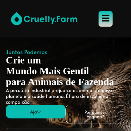
Juntos Podemos
Crie um
Mundo Mais Gentil
para Animais de Fazenda
A pecuária industrial prejudica os animais, o nosso
planeta e a saúde humana. É hora de escolher a
compaixão.
Aja
Por que ser
Vegano?