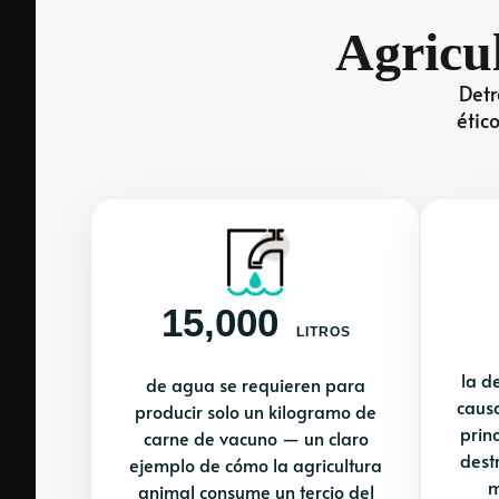
Agricu
Detr
étic
15,000
LITROS
la d
de agua se requieren para
caus
producir solo un kilogramo de
prin
carne de vacuno — un claro
destr
ejemplo de cómo la agricultura
m
animal consume un tercio del