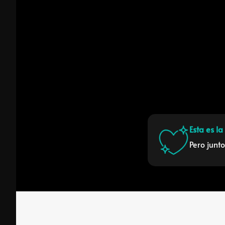
Esta es l
Pero junt