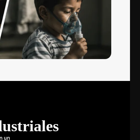
ustriales
n un