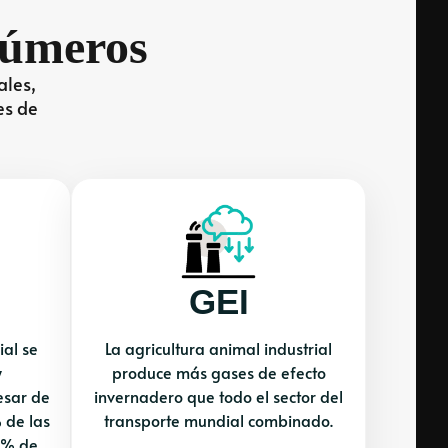
Números
ales,
es de
GEI
ial se
La agricultura animal industrial
y
produce más gases de efecto
esar de
invernadero que todo el sector del
 de las
transporte mundial combinado.
7% de