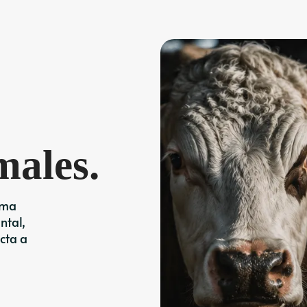
males.
ema
ntal,
ecta a