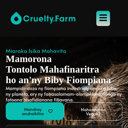
Miaraka Isika Mahavita
Mamorona
Tontolo Mahafinaritra
ho an'ny Biby Fiompiana
Mampidi-doza ny fiompiana indostrialy amin'ny biby,
ny planeta, ary ny fahasalamam-olombelona. Tonga ny
fotoana hisafidianana fitiavana.
Mandray
Nahoana no
andraikitra
Vegan?