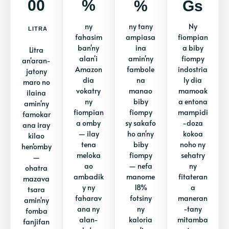
00
%
%
Gs
ny
ny tany
Ny
LITRA
fahasim
ampiasa
fiompian
ban'ny
ina
a biby
Litra
alan'i
amin'ny
fiompy
an'aran-
Amazon
fambole
indostria
jatony
dia
na
ly dia
maro no
vokatry
manao
mamoak
ilaina
ny
biby
a entona
amin'ny
fiompian
fiompy
mampidi
famokar
a omby
sy sakafo
-doza
ana iray
— ilay
ho an'ny
kokoa
kilao
tena
biby
noho ny
hen'omby
meloka
fiompy
sehatry
—
ao
— nefa
ny
ohatra
ambadik
manome
fitateran
mazava
y ny
18%
a
tsara
faharav
fotsiny
maneran
amin'ny
ana ny
ny
-tany
fomba
alan-
kaloria
mitamba
fanjifan