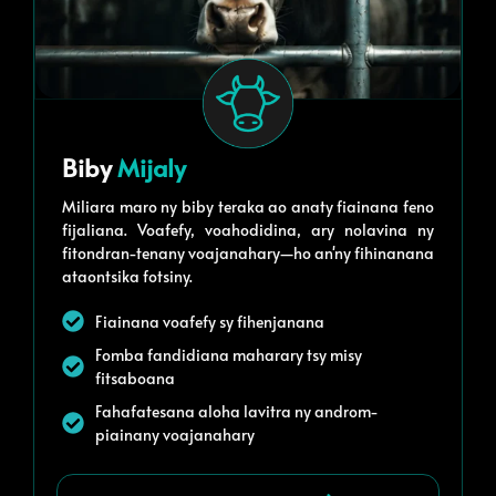
Biby
Mijaly
Miliara maro ny biby teraka ao anaty fiainana feno
fijaliana. Voafefy, voahodidina, ary nolavina ny
fitondran-tenany voajanahary—ho an'ny fihinanana
ataontsika fotsiny.
Fiainana voafefy sy fihenjanana
Fomba fandidiana maharary tsy misy
fitsaboana
Fahafatesana aloha lavitra ny androm-
piainany voajanahary