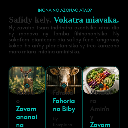
INONA NO AZONAO ATAO?
Safidy kely.
Vokatra miavaka.
Ny zavatra tsara indrindra azontsika atao dia
ny manova ny fomba fihinanantsika. Ny
sakafom-pianteana dia safidy feno fangarony
kokoa ho an'ny planetantsika sy ireo karazana
maro miara-miaina amintsika.
Tehiriz
Farano
Mivelat
O
Fahoria
Ra
Zavam
Na Biby
Amin'n
Ananai
Y
Ny
Na
Zavam
fiompiana