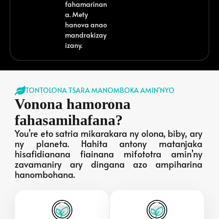
fahamarinan
a. Mety
hanova anao
mandrakizay
izany.
TONTOLONA TSARA MANOMBOKA AMIN'NYO
Vonona hamorona
fahasamihafana?
You’re eto satria mikarakara ny olona, biby, ary
ny planeta. Hahita antony matanjaka
hisafidianana fiainana mifototra amin’ny
zavamaniry ary dingana azo ampiharina
hanombohana.