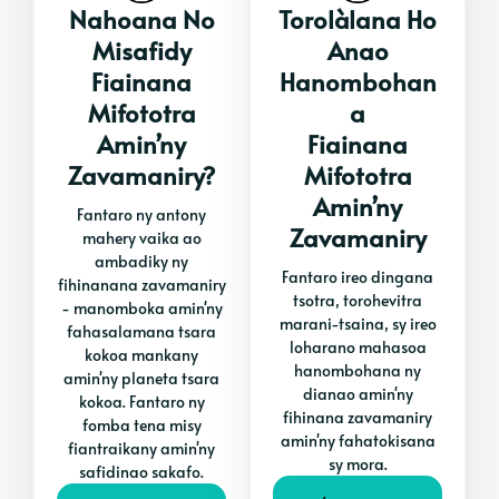
Nahoana No
Torolàlana Ho
Misafidy
Anao
Fiainana
Hanombohan
Mifototra
A
Amin’ny
Fiainana
Zavamaniry?
Mifototra
Amin’ny
Fantaro ny antony
Zavamaniry
mahery vaika ao
ambadiky ny
Fantaro ireo dingana
fihinanana zavamaniry
tsotra, torohevitra
- manomboka amin'ny
marani-tsaina, sy ireo
fahasalamana tsara
loharano mahasoa
kokoa mankany
hanombohana ny
amin'ny planeta tsara
dianao amin'ny
kokoa. Fantaro ny
fihinana zavamaniry
fomba tena misy
amin'ny fahatokisana
fiantraikany amin'ny
sy mora.
safidinao sakafo.