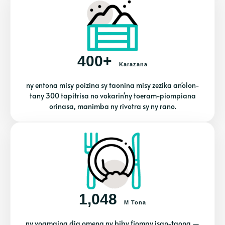
400+
Karazana
ny entona misy poizina sy taonina misy zezika an'olon-
tany 300 tapitrisa no vokarin'ny toeram-piompiana
orinasa, manimba ny rivotra sy ny rano.
1,048
M Tona
ny voamaina dia omena ny biby fiompy isan-taona —