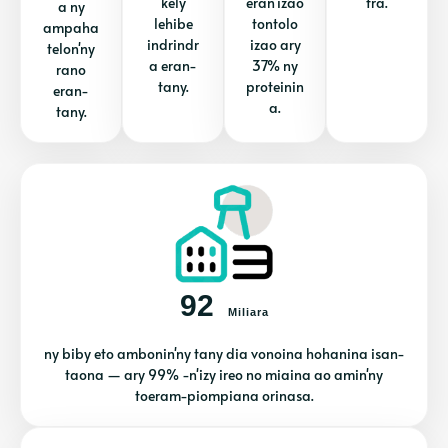
kely
eran'izao
tra.
a ny
lehibe
tontolo
ampaha
indrindr
izao ary
telon'ny
a eran-
37% ny
rano
tany.
proteinin
eran-
a.
tany.
92
Miliara
ny biby eto ambonin'ny tany dia vonoina hohanina isan-
taona — ary 99% -n'izy ireo no miaina ao amin'ny
toeram-piompiana orinasa.