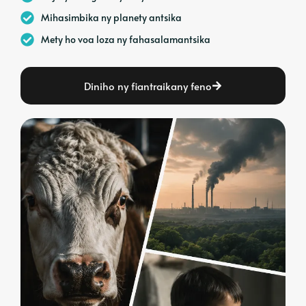
Mihasimbika ny planety antsika
Mety ho voa loza ny fahasalamantsika
Diniho ny fiantraikany feno