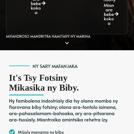
bebe
Mian
koko
ara
a
bebe
koko
a
MIFANDROSO MANDRITRA HAMITAHY NY MARINA
NY SARY MAFANJAKA
It's Tsy Fotsiny
Mikasika ny Biby.
Ny fambolena indostrialy dia tsy olana momba ny
fiarovana biby fotsiny; olana ara-tontolo iainana,
ara-pahasalamam-bahoaka, ary ara-pitsarana
ara-tsosialy. Miantraika amintsika rehetra izy.
Mijaly mangina ny biby