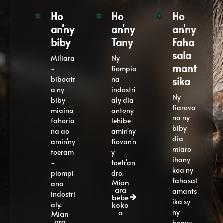
Ho
Ho
Ho
an'ny
an'ny
an'ny
biby
Tany
Faha
sala
Miliara
Ny
mant
-
fiompia
biboatr
na
sika
a ny
indostri
Ny
biby
aly dia
fiarova
miaina
antony
na ny
fahoria
lehibe
biby
na ao
amin'ny
dia
amin'ny
fiovan'n
miaro
toeram
y
ihany
-
toetr'an
koa ny
piompi
dro.
fahasal
Mian
ana
ara
amants
indostri
bebe
ika sy
koko
aly.
a
ny
Mian
ara
hoavy.