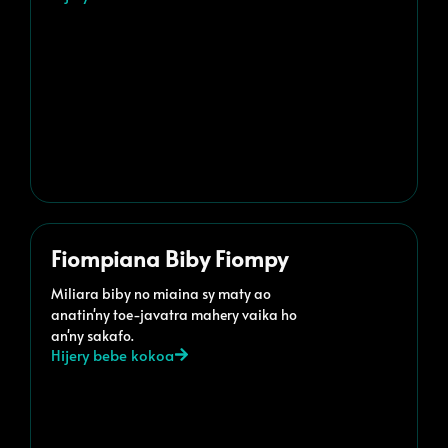
Fiompiana Biby Fiompy
Miliara biby no miaina sy maty ao
anatin'ny toe-javatra mahery vaika ho
an'ny sakafo.
Hijery bebe kokoa