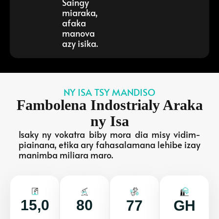
Saingy
miaraka,
afaka
manova
azy isika.
NY ISA TSY MANDISO
Fambolena Indostrialy Araka
ny Isa
Isaky ny vokatra biby mora dia misy vidim-
piainana, etika ary fahasalamana lehibe izay
manimba miliara maro.
15,0
80
77
GH