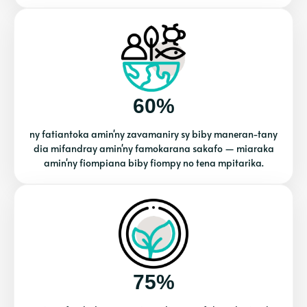
60%
ny fatiantoka amin'ny zavamaniry sy biby maneran-tany
dia mifandray amin'ny famokarana sakafo — miaraka
amin'ny fiompiana biby fiompy no tena mpitarika.
75%