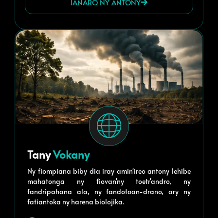
IANARO NY ANTONY
Tany
Vokany
Ny fiompiana biby dia iray amin'ireo antony lehibe
mahatonga ny fiovan'ny toetr'andro, ny
fandripahana ala, ny fandotoan-drano, ary ny
fatiantoka ny harena biolojika.