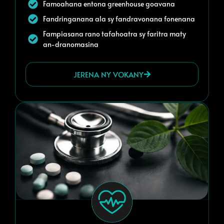
Famoahana entona greenhouse goavana
Fandringanana ala sy fandravonana fonenana
Fampiasana rano tafahoatra sy faritra maty
an-dranomasina
JERENA NY VOKANY