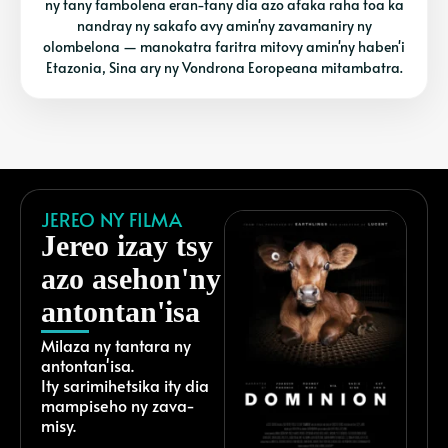
ny tany fambolena eran-tany dia azo afaka raha toa ka
nandray ny sakafo avy amin'ny zavamaniry ny
olombelona — manokatra faritra mitovy amin'ny haben'i
Etazonia, Sina ary ny Vondrona Eoropeana mitambatra.
JEREO NY FILMA
Jereo izay tsy
azo asehon'ny
antontan'isa
Milaza ny tantara ny
antontan'isa.
Ity sarimihetsika ity dia
mampiseho ny zava-
misy.