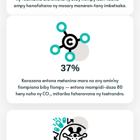
ampy hanafahana ny mosary maneran-tany imbetsaka.
37%
Karazana entona metanina maro no avy amin'ny
fiompiana biby fiompy — entona mampidi-doza 80
heny noho ny CO₂, mitarika faharavana ny toetrandro.