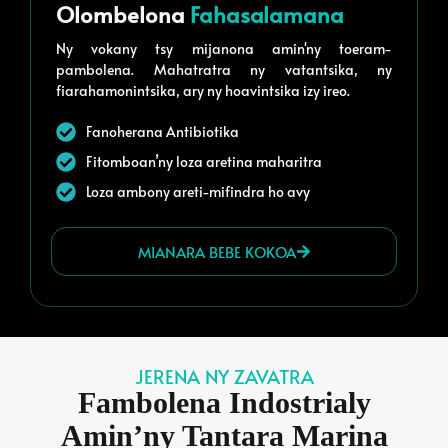
Olombelona
Fahasalamana
Ny vokany tsy mijanona amin'ny toeram-
pambolena. Mahatratra ny vatantsika, ny
fiarahamonintsika, ary ny hoavintsika izy ireo.
Fanoherana Antibiotika
Fitomboan’ny loza aretina maharitra
Loza ambony areti-mifindra ho avy
MIANARA BEBE KOKOA
JERENA NY ZAVATRA
Fambolena Indostrialy
Amin’ny Tantara Marina