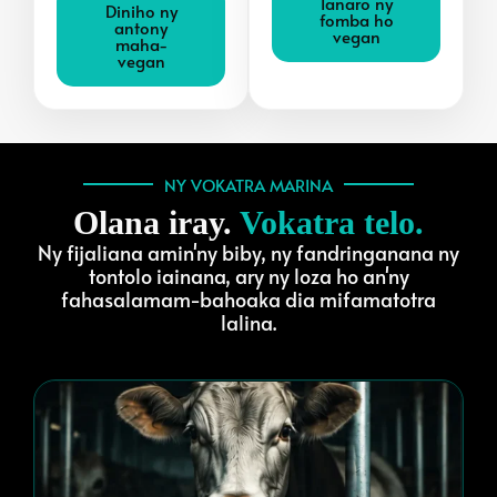
Ianaro ny
Diniho ny
fomba ho
antony
vegan
maha-
vegan
NY VOKATRA MARINA
Olana iray.
Vokatra telo.
Ny fijaliana amin'ny biby, ny fandringanana ny
tontolo iainana, ary ny loza ho an'ny
fahasalamam-bahoaka dia mifamatotra
lalina.