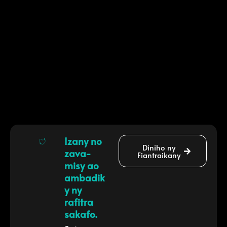
Izany no
Diniho ny
zava-
Fiantraikany
misy ao
ambadik
y ny
rafitra
sakafo.