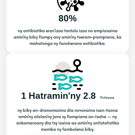
80%
ny antibiotika eran'izao tontolo izao no ampiasaina
amin'ny biby fiompy any amin'ny toeram-piompiana, ka
mahatonga ny fanoherana antibiotika.
1 Hatramin'ny 2.8
Triliona
ny biby an-dranomasina dia novonaina isan-taona
amin'ny alalan'ny jono sy fiompiana an-tsaha — ny
ankamaroany dia tsy isaina ao amin'ny antistatistika
momba ny fambolena biby.