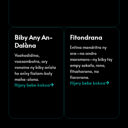
Biby Any An-
Fitondrana
Dalàna
Entina mandritra ny
ora—na andro
Voahodidina,
maromaro—ny biby tsy
voasambotra, ary
ampy sakafo, rano,
vonoina ny biby an'ala
fitsaharana, na
ho an'ny fialam-boly
fiarovana.
maha-olona.
Hijery bebe kokoa
Hijery bebe kokoa