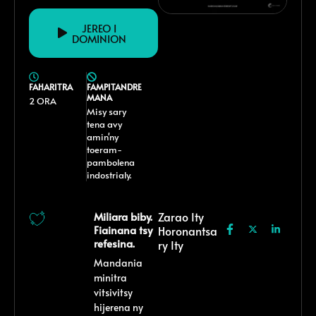
JEREO I
DOMINION
FAHARITRA
FAMPITANDRE
MANA
2 ORA
Misy sary
tena avy
amin'ny
toeram-
pambolena
indostrialy.
Miliara biby.
Zarao Ity
Fiainana tsy
Horonantsa
refesina.
Ry Ity
Mandania
minitra
vitsivitsy
hijerena ny